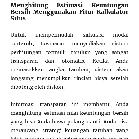
Menghitung Estimasi Keuntungan
Bersih Menggunakan Fitur Kalkulator
Situs
Untuk mempermudah sirkulasi modal
bertaruh, Bosmacan menyediakan sistem
perhitungan formulir taruhan yang sangat
transparan dan otomatis. Ketika Anda
memasukkan angka taruhan, sistem akan
langsung menampilkan rincian biaya setelah
dipotong oleh diskon.
Informasi transparan ini membantu Anda
menghitung estimasi nilai keuntungan bersih
yang bisa Anda bawa pulang nanti. Anda bisa
merancang strategi keuangan taruhan yang