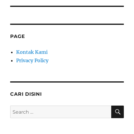
PAGE
Kontak Kami
Privacy Policy
CARI DISINI
SE
Search
for: