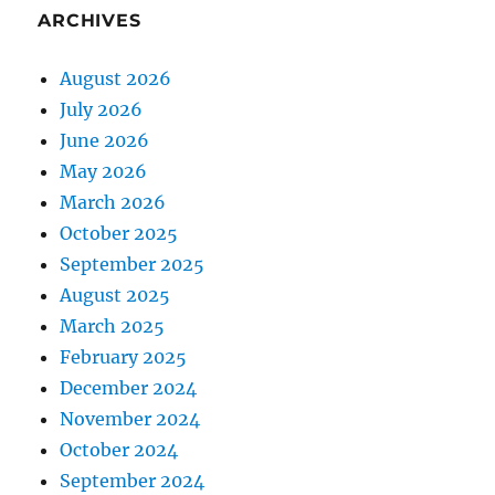
ARCHIVES
August 2026
July 2026
June 2026
May 2026
March 2026
October 2025
September 2025
August 2025
March 2025
February 2025
December 2024
November 2024
October 2024
September 2024