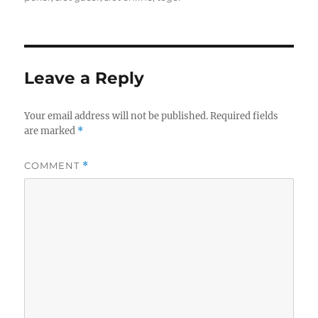
Leave a Reply
Your email address will not be published.
Required fields
are marked
*
COMMENT
*