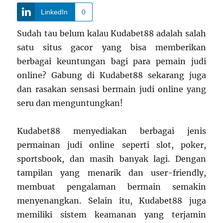
LinkedIn
0
Sudah tau belum kalau Kudabet88 adalah salah
satu situs gacor yang bisa memberikan
berbagai keuntungan bagi para pemain judi
online? Gabung di Kudabet88 sekarang juga
dan rasakan sensasi bermain judi online yang
seru dan menguntungkan!
Kudabet88 menyediakan berbagai jenis
permainan judi online seperti slot, poker,
sportsbook, dan masih banyak lagi. Dengan
tampilan yang menarik dan user-friendly,
membuat pengalaman bermain semakin
menyenangkan. Selain itu, Kudabet88 juga
memiliki sistem keamanan yang terjamin