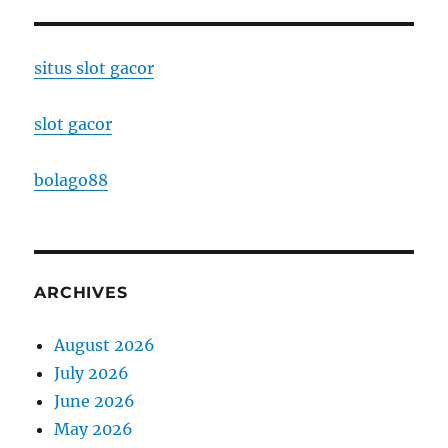
situs slot gacor
slot gacor
bolago88
ARCHIVES
August 2026
July 2026
June 2026
May 2026