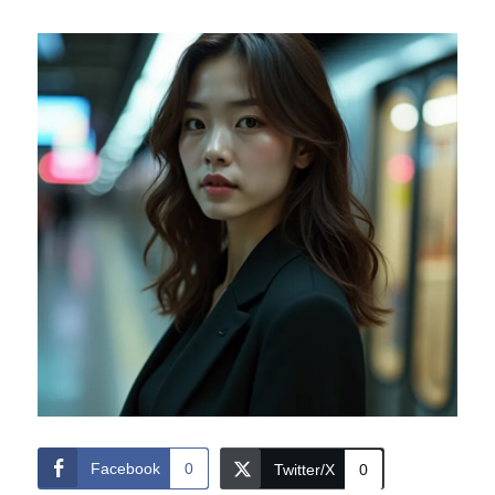
Facebook
0
Twitter/X
0