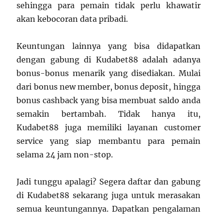
sehingga para pemain tidak perlu khawatir
akan kebocoran data pribadi.
Keuntungan lainnya yang bisa didapatkan
dengan gabung di Kudabet88 adalah adanya
bonus-bonus menarik yang disediakan. Mulai
dari bonus new member, bonus deposit, hingga
bonus cashback yang bisa membuat saldo anda
semakin bertambah. Tidak hanya itu,
Kudabet88 juga memiliki layanan customer
service yang siap membantu para pemain
selama 24 jam non-stop.
Jadi tunggu apalagi? Segera daftar dan gabung
di Kudabet88 sekarang juga untuk merasakan
semua keuntungannya. Dapatkan pengalaman