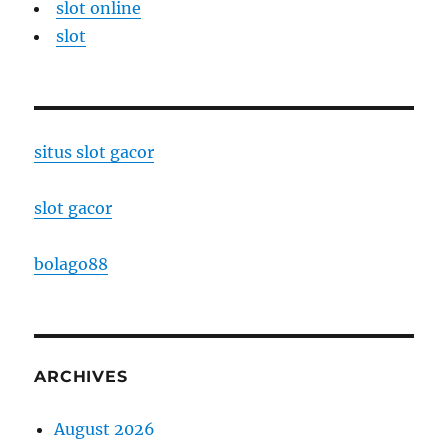
slot online
slot
situs slot gacor
slot gacor
bolago88
ARCHIVES
August 2026