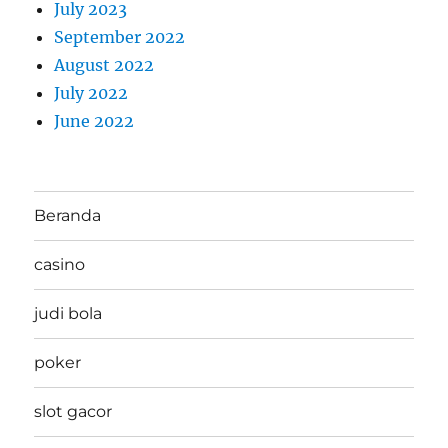
July 2023
September 2022
August 2022
July 2022
June 2022
Beranda
casino
judi bola
poker
slot gacor