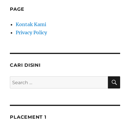
PAGE
Kontak Kami
Privacy Policy
CARI DISINI
SE
Search
for:
PLACEMENT 1