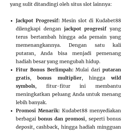
yang sulit ditandingi oleh situs slot lainnya:
Jackpot Progresif:
Mesin slot di Kudabet88
dilengkapi dengan
jackpot progresif
yang
terus bertambah hingga ada pemain yang
memenangkannya. Dengan satu kali
putaran, Anda bisa menjadi pemenang
hadiah besar yang mengubah hidup.
Fitur Bonus Berlimpah:
Mulai dari
putaran
gratis
,
bonus multiplier
, hingga
wild
symbols
, fitur-fitur ini membantu
meningkatkan peluang Anda untuk menang
lebih banyak.
Promosi Menarik:
Kudabet88 menyediakan
berbagai
bonus dan promosi
, seperti bonus
deposit, cashback, hingga hadiah mingguan