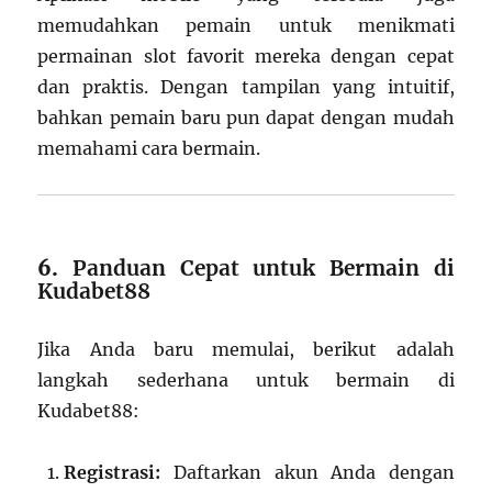
memudahkan pemain untuk menikmati
permainan slot favorit mereka dengan cepat
dan praktis. Dengan tampilan yang intuitif,
bahkan pemain baru pun dapat dengan mudah
memahami cara bermain.
6.
Panduan Cepat untuk Bermain di
Kudabet88
Jika Anda baru memulai, berikut adalah
langkah sederhana untuk bermain di
Kudabet88:
Registrasi:
Daftarkan akun Anda dengan