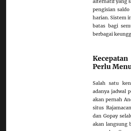
alternatif yang 
pengisian saldo
harian. Sistem 
batas bagi semu
berbagai keungg
Kecepatan
Perlu Menu
Salah satu ken
adanya jadwal p
akan pernah An
situs Rajamacan
dan Gopay selal
akan langsung b