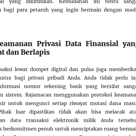
al yang dikirimkan. Kemudahan ini tentu sang
 bagi para petaruh yang ingin bermain dengan mod
eamanan Privasi Data Finansial yan
t dan Berlapis
saksi lewat dompet digital dan pulsa juga memberik
stra bagi privasi pribadi Anda. Anda tidak perlu la
formasi nomor rekening bank yang bersifat sang
lam sistem. Rajamacan menggunakan protokol keaman
hir untuk mengunci setiap riwayat mutasi dana mas
Pihak luar dipastikan tidak akan bisa melacak at
an data transaksi elektronik milik Anda tersebu
s berkomitmen penuh untuk menciptakan ruang berma