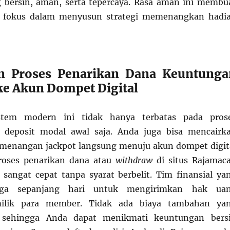
ng bersih, aman, serta tepercaya. Rasa aman ini membu
h fokus dalam menyusun strategi memenangkan hadi
 Proses Penarikan Dana Keuntunga
e Akun Dompet Digital
stem modern ini tidak hanya terbatas pada pros
o deposit modal awal saja. Anda juga bisa mencairk
emenangan jackpot langsung menuju akun dompet digit
Proses penarikan dana atau
withdraw
di situs Rajamac
 sangat cepat tanpa syarat berbelit. Tim finansial ya
iaga sepanjang hari untuk mengirimkan hak ua
lik para member. Tidak ada biaya tambahan ya
 sehingga Anda dapat menikmati keuntungan bers