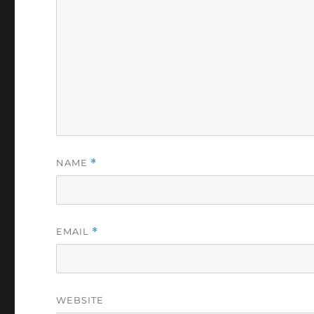
NAME
*
EMAIL
*
WEBSITE