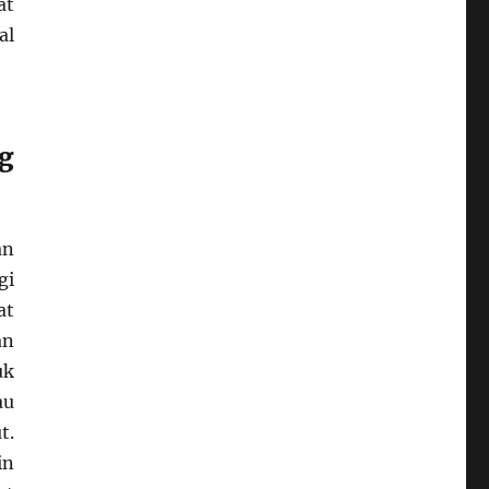
at
al
g
an
gi
at
an
uk
au
t.
in