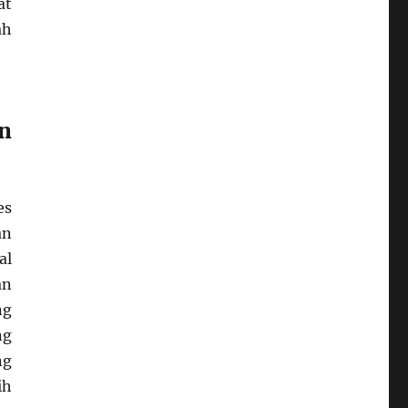
at
ah
n
es
an
al
an
ng
ng
ng
ih