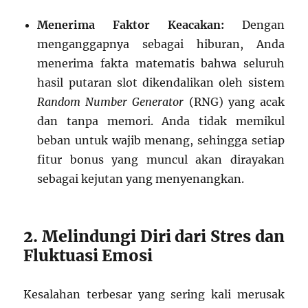
Menerima Faktor Keacakan:
Dengan
menganggapnya sebagai hiburan, Anda
menerima fakta matematis bahwa seluruh
hasil putaran slot dikendalikan oleh sistem
Random Number Generator
(RNG) yang acak
dan tanpa memori. Anda tidak memikul
beban untuk wajib menang, sehingga setiap
fitur bonus yang muncul akan dirayakan
sebagai kejutan yang menyenangkan.
2. Melindungi Diri dari Stres dan
Fluktuasi Emosi
Kesalahan terbesar yang sering kali merusak