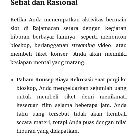
Sehat dan Rasional
Ketika Anda menempatkan aktivitas bermain
slot di Rajamacan setara dengan kegiatan
hiburan berbayar lainnya—seperti menonton
bioskop, berlangganan
streaming
video, atau
membeli tiket konser—Anda akan memiliki
kesiapan mental yang matang.
Paham Konsep Biaya Rekreasi:
Saat pergi ke
bioskop, Anda mengeluarkan sejumlah uang
untuk membeli tiket demi menikmati
keseruan film selama beberapa jam. Anda
tahu uang tersebut tidak akan kembali
secara materi, tetapi Anda puas dengan nilai
hiburan yang didapatkan.