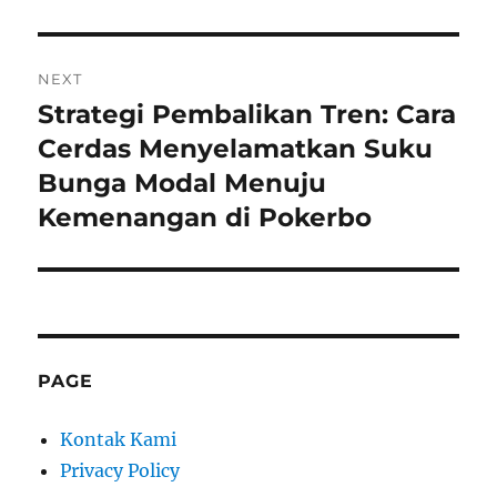
NEXT
Strategi Pembalikan Tren: Cara
Next
post:
Cerdas Menyelamatkan Suku
Bunga Modal Menuju
Kemenangan di Pokerbo
PAGE
Kontak Kami
Privacy Policy