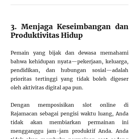
3. Menjaga Keseimbangan dan
Produktivitas Hidup
Pemain yang bijak dan dewasa memahami
bahwa kehidupan nyata—pekerjaan, keluarga,
pendidikan, dan hubungan sosial—adalah
prioritas tertinggi yang tidak boleh digeser
oleh aktivitas digital apa pun.
Dengan memposisikan slot online di
Rajamacan sebagai pengisi waktu luang, Anda
tidak akan membiarkan permainan ini
mengganggu jam-jam produktif Anda. Anda