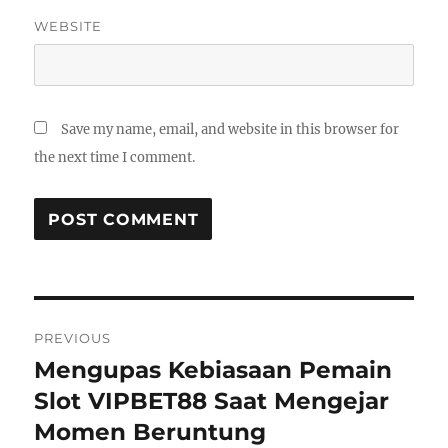
WEBSITE
Save my name, email, and website in this browser for
the next time I comment.
Post
PREVIOUS
navigation
Mengupas Kebiasaan Pemain
Previous
post:
Slot VIPBET88 Saat Mengejar
Momen Beruntung