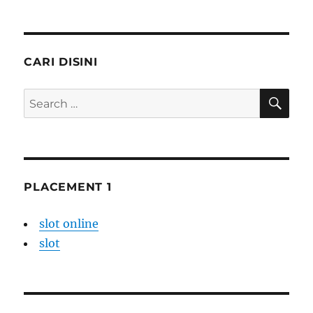
CARI DISINI
SE
Search
for:
PLACEMENT 1
slot online
slot