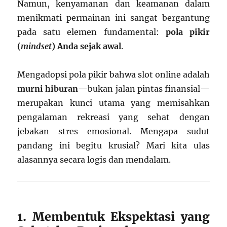
Namun, kenyamanan dan keamanan dalam
menikmati permainan ini sangat bergantung
pada satu elemen fundamental:
pola pikir
(
mindset
) Anda sejak awal
.
Mengadopsi pola pikir bahwa slot online adalah
murni hiburan
—bukan jalan pintas finansial—
merupakan kunci utama yang memisahkan
pengalaman rekreasi yang sehat dengan
jebakan stres emosional. Mengapa sudut
pandang ini begitu krusial? Mari kita ulas
alasannya secara logis dan mendalam.
1. Membentuk Ekspektasi yang