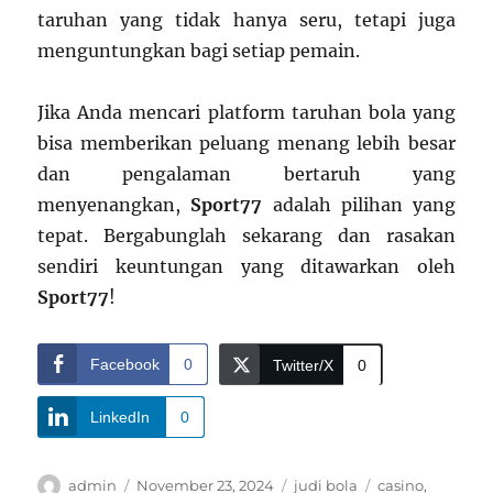
taruhan yang tidak hanya seru, tetapi juga
menguntungkan bagi setiap pemain.
Jika Anda mencari platform taruhan bola yang
bisa memberikan peluang menang lebih besar
dan pengalaman bertaruh yang
menyenangkan,
Sport77
adalah pilihan yang
tepat. Bergabunglah sekarang dan rasakan
sendiri keuntungan yang ditawarkan oleh
Sport77
!
Facebook
0
Twitter/X
0
LinkedIn
0
Author
Posted
Categories
Tags
admin
November 23, 2024
judi bola
casino
,