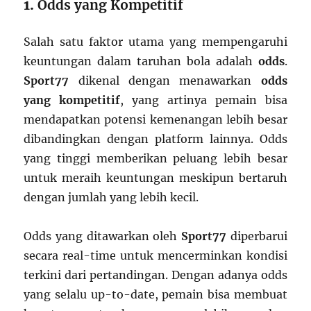
1.
Odds yang Kompetitif
Salah satu faktor utama yang mempengaruhi
keuntungan dalam taruhan bola adalah
odds
.
Sport77
dikenal dengan menawarkan
odds
yang kompetitif
, yang artinya pemain bisa
mendapatkan potensi kemenangan lebih besar
dibandingkan dengan platform lainnya. Odds
yang tinggi memberikan peluang lebih besar
untuk meraih keuntungan meskipun bertaruh
dengan jumlah yang lebih kecil.
Odds yang ditawarkan oleh
Sport77
diperbarui
secara real-time untuk mencerminkan kondisi
terkini dari pertandingan. Dengan adanya odds
yang selalu up-to-date, pemain bisa membuat