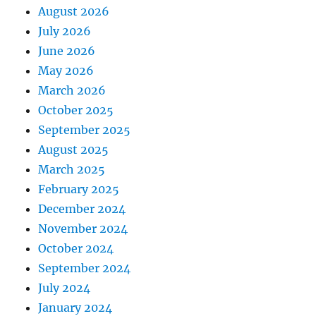
August 2026
July 2026
June 2026
May 2026
March 2026
October 2025
September 2025
August 2025
March 2025
February 2025
December 2024
November 2024
October 2024
September 2024
July 2024
January 2024