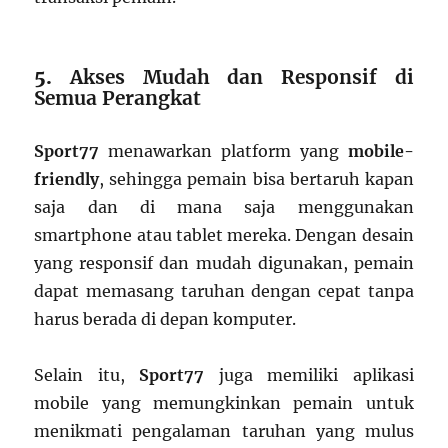
5.
Akses Mudah dan Responsif di
Semua Perangkat
Sport77
menawarkan platform yang
mobile-
friendly
, sehingga pemain bisa bertaruh kapan
saja dan di mana saja menggunakan
smartphone atau tablet mereka. Dengan desain
yang responsif dan mudah digunakan, pemain
dapat memasang taruhan dengan cepat tanpa
harus berada di depan komputer.
Selain itu,
Sport77
juga memiliki aplikasi
mobile yang memungkinkan pemain untuk
menikmati pengalaman taruhan yang mulus